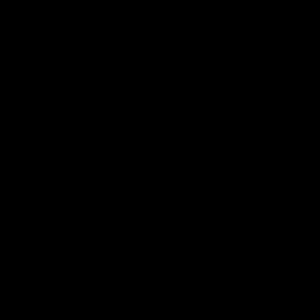
Giriş
Kaydol
Yap