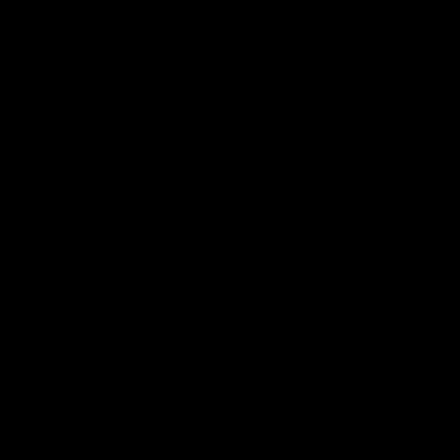
Giriş
Kaydol
Yap