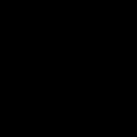
登录
注册