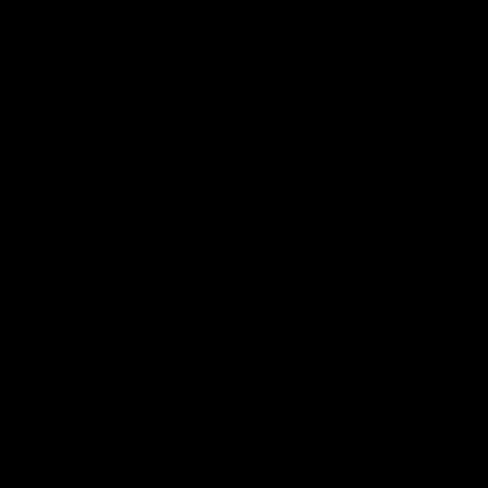
ieren