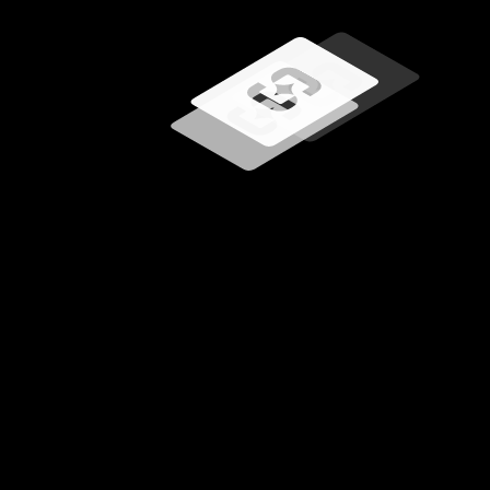
Wird geladen …