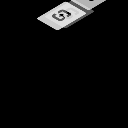
Cargando