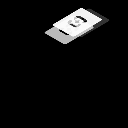
Cargando