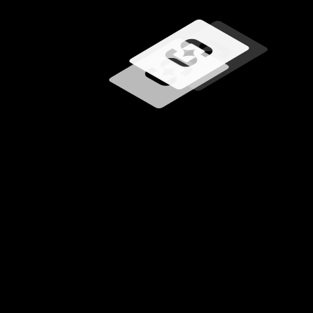
Cargando