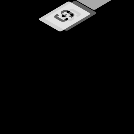
Cargando