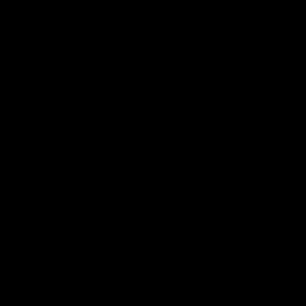
Iniciar
Registrar
sesión