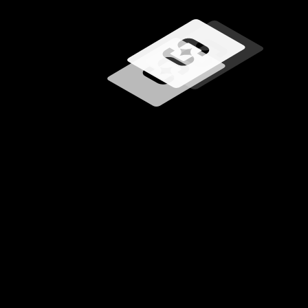
Cargando