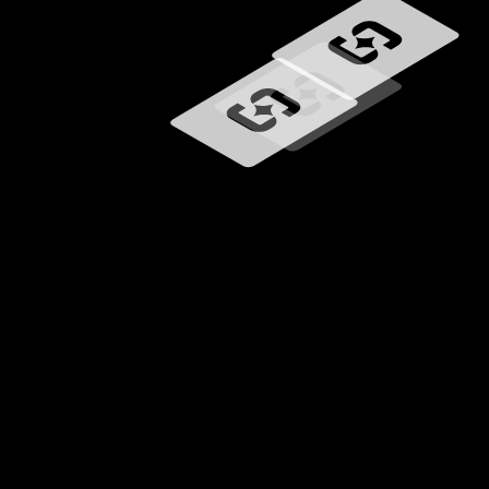
Cargando