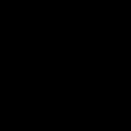
Connexion
S'inscrire