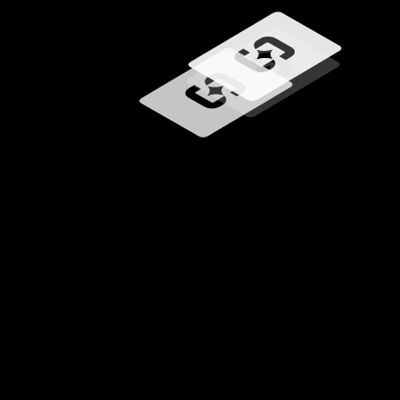
Chargement