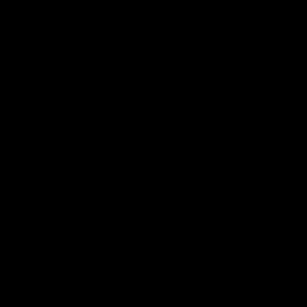
Connexion
S'inscrire