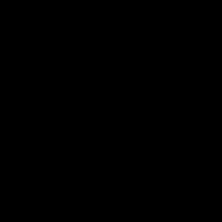
Bejelentkezés
Regisztráció