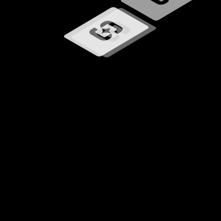
Betöltés