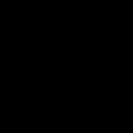
Bejelentkezés
Regisztráció