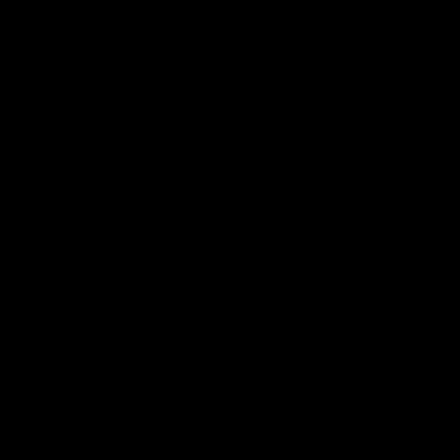
Bejelentkezés
Regisztráció