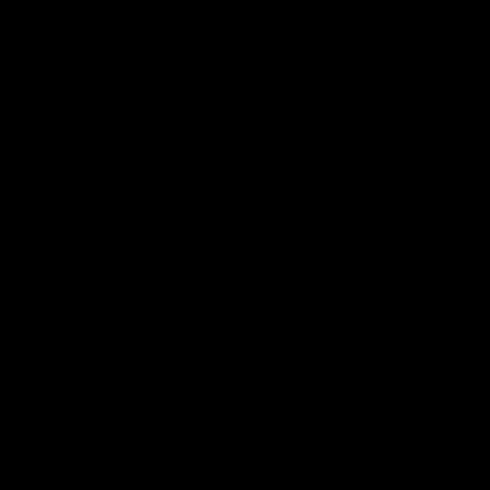
Bejelentkezés
Reg
Kaszinó
Sport
Keresés