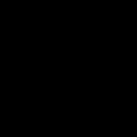
Bejelentkezés
Regisztráció