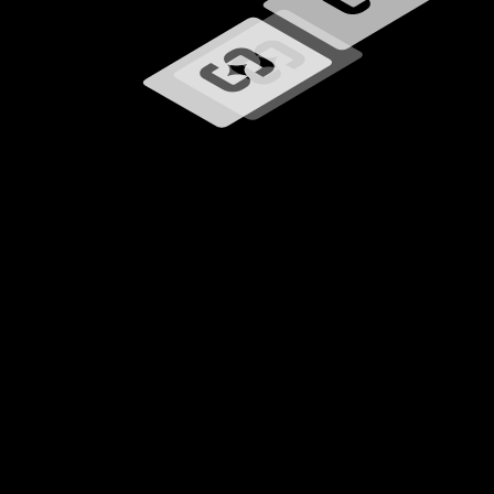
Betöltés