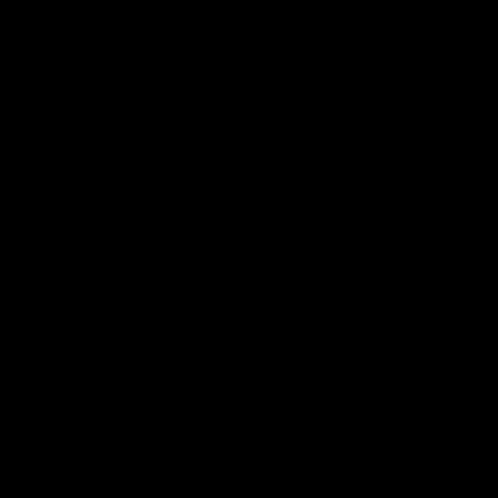
Bejelentkezés
Regisztráció