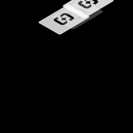
Betöltés