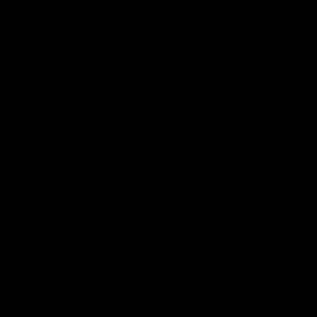
Masuk
Daftar