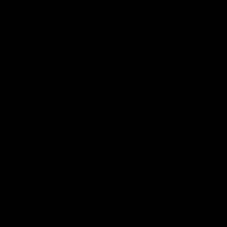
Masuk
Daftar