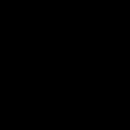
Masuk
Daftar