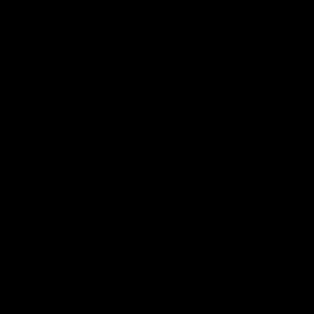
Accedi
Registrati