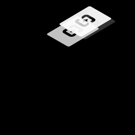
Laster inn