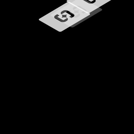
Carregando