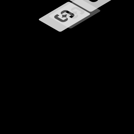
Carregando