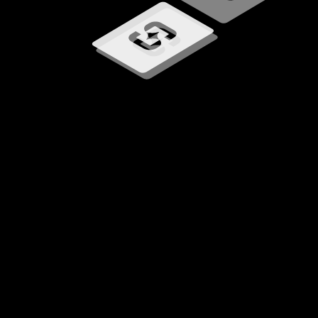
Carregando