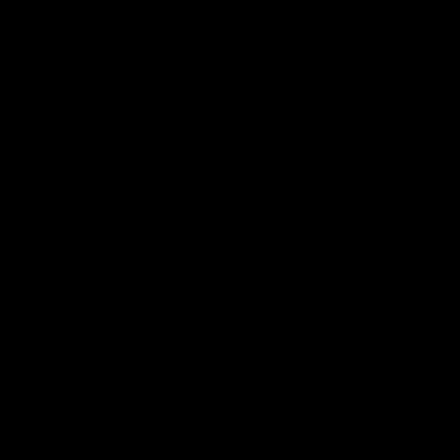
Conectar-
Registrar-se
se