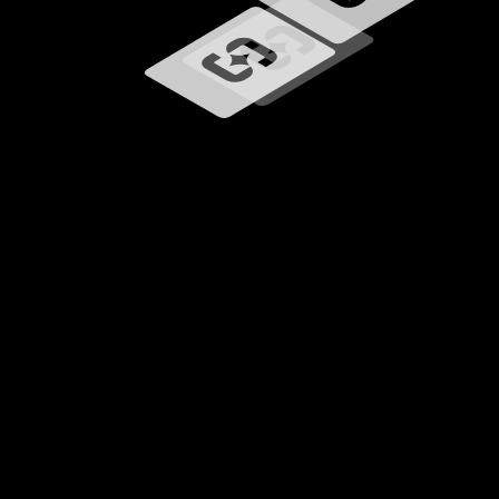
Carregando