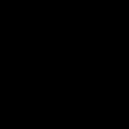
Вход
Регистрация