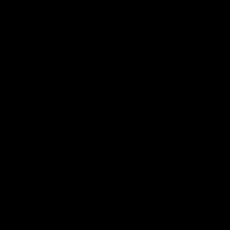
Вход
Регистрация