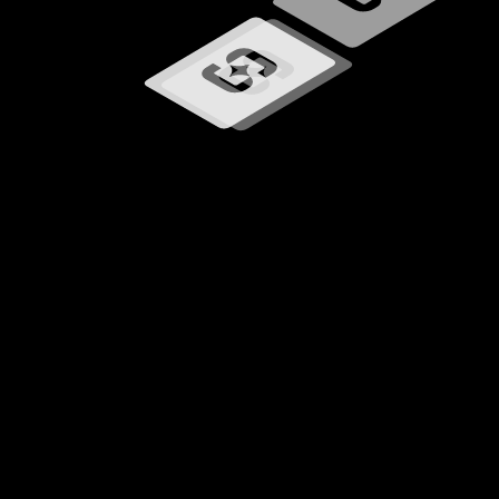
Загрузка