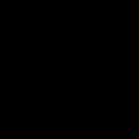
Вход
Регистрация