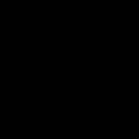
Вход
Регистрация