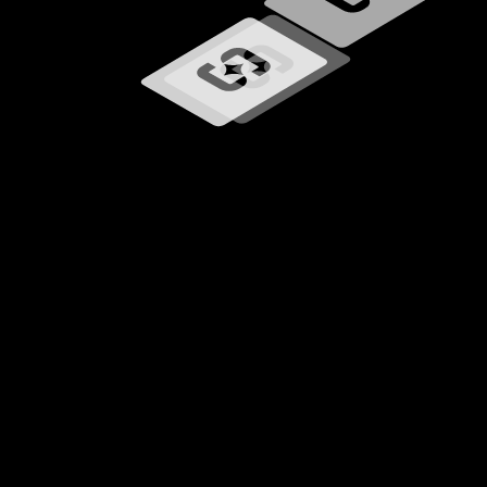
Загрузка