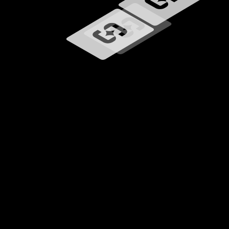
Загрузка