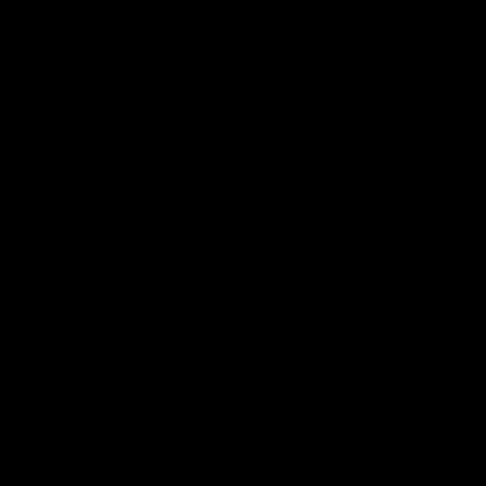
Вход
Регистрация