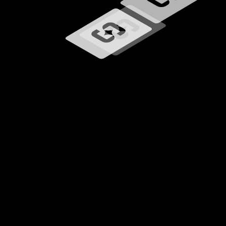
Загрузка