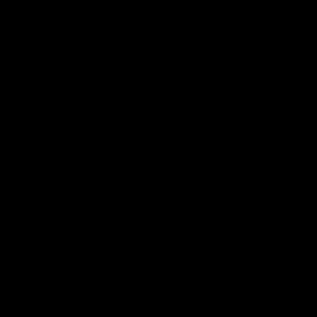
Вход
Регистрация