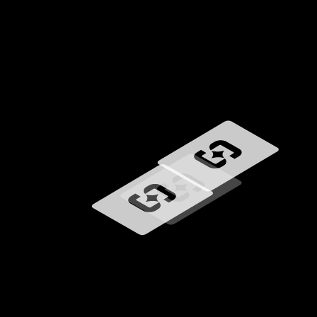
Загрузка