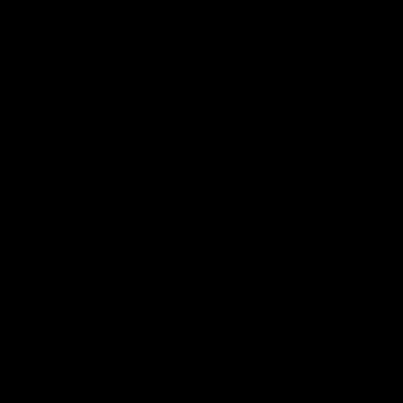
Вход
Регистрация