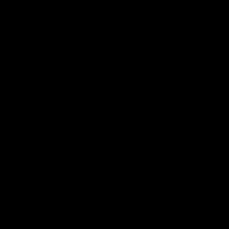
Вход
Регистрация