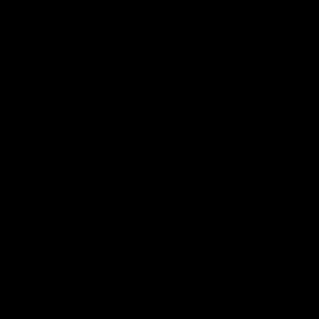
Вход
Регистрация