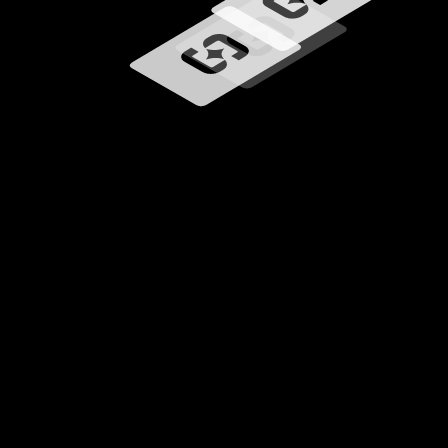
Učitavanje