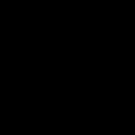
Prijava
Registracija