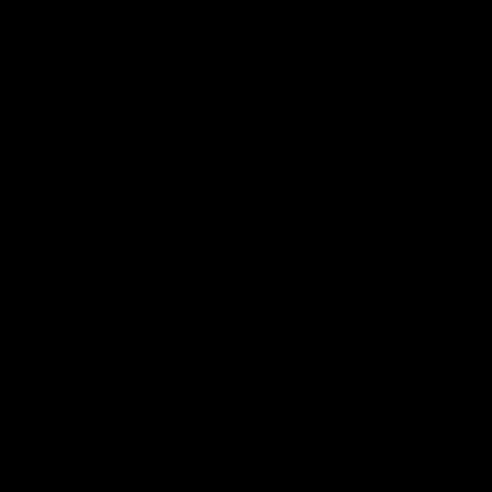
Prijava
Registracija