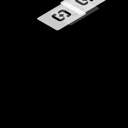
Učitavanje