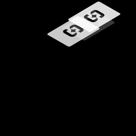
Yükleniyor