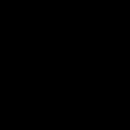
Giriş
Kaydol
Yap