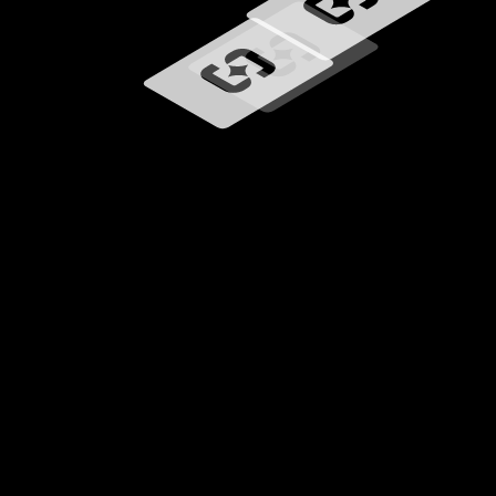
Yükleniyor