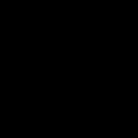
Giriş
Kaydol
Yap