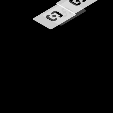
Yükleniyor