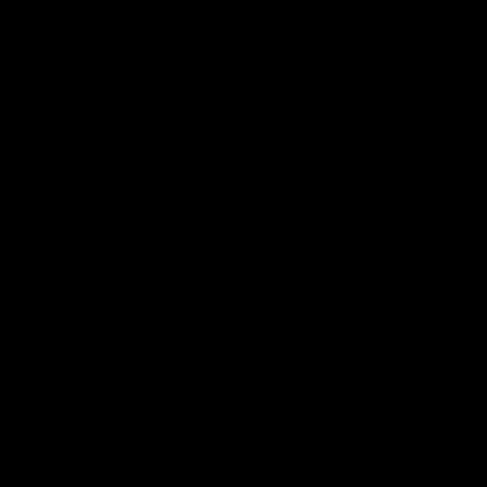
Giriş
Kaydol
Yap