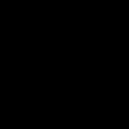
Giriş
Kaydol
Yap