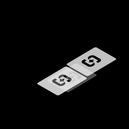
Yükleniyor